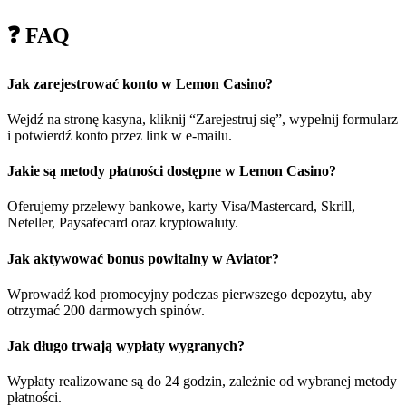
❓ FAQ
Jak zarejestrować konto w Lemon Casino?
Wejdź na stronę kasyna, kliknij “Zarejestruj się”, wypełnij formularz
i potwierdź konto przez link w e-mailu.
Jakie są metody płatności dostępne w Lemon Casino?
Oferujemy przelewy bankowe, karty Visa/Mastercard, Skrill,
Neteller, Paysafecard oraz kryptowaluty.
Jak aktywować bonus powitalny w Aviator?
Wprowadź kod promocyjny podczas pierwszego depozytu, aby
otrzymać 200 darmowych spinów.
Jak długo trwają wypłaty wygranych?
Wypłaty realizowane są do 24 godzin, zależnie od wybranej metody
płatności.