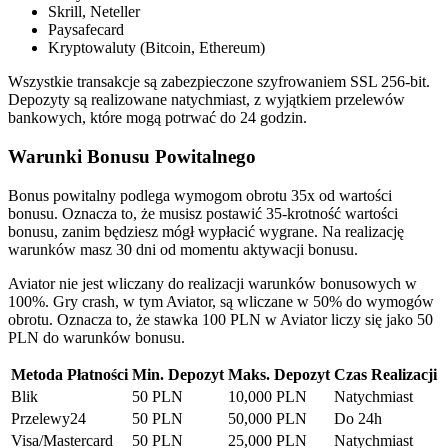
Skrill, Neteller
Paysafecard
Kryptowaluty (Bitcoin, Ethereum)
Wszystkie transakcje są zabezpieczone szyfrowaniem SSL 256-bit.
Depozyty są realizowane natychmiast, z wyjątkiem przelewów
bankowych, które mogą potrwać do 24 godzin.
Warunki Bonusu Powitalnego
Bonus powitalny podlega wymogom obrotu 35x od wartości
bonusu. Oznacza to, że musisz postawić 35-krotność wartości
bonusu, zanim będziesz mógł wypłacić wygrane. Na realizację
warunków masz 30 dni od momentu aktywacji bonusu.
Aviator nie jest wliczany do realizacji warunków bonusowych w
100%. Gry crash, w tym Aviator, są wliczane w 50% do wymogów
obrotu. Oznacza to, że stawka 100 PLN w Aviator liczy się jako 50
PLN do warunków bonusu.
Metoda Płatności
Min. Depozyt
Maks. Depozyt
Czas Realizacji
Blik
50 PLN
10,000 PLN
Natychmiast
Przelewy24
50 PLN
50,000 PLN
Do 24h
Visa/Mastercard
50 PLN
25,000 PLN
Natychmiast