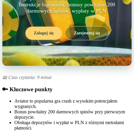
Instrukcje logowania, bonusy powitalne 200
darmowych spinów, wypłaty w PLN.
Zaloguj się
Zarejestruj się
📖 Czas czytania: 9 minut
🔑 Kluczowe punkty
Aviator to popularna gra crash z wysokim potencjałem
wygranych.
Bonus powitalny 200 darmowych spinów przy pierwszym
depozycie.
Obsługa depozytów i wypłat w PLN z różnymi metodami
płatności.