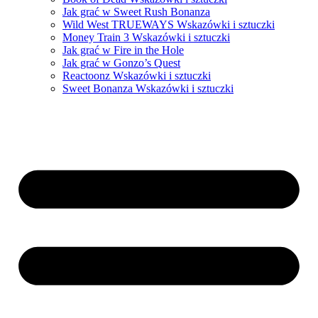
Jak grać w Sweet Rush Bonanza
Wild West TRUEWAYS Wskazówki i sztuczki
Money Train 3 Wskazówki i sztuczki
Jak grać w Fire in the Hole
Jak grać w Gonzo’s Quest
Reactoonz Wskazówki i sztuczki
Sweet Bonanza Wskazówki i sztuczki