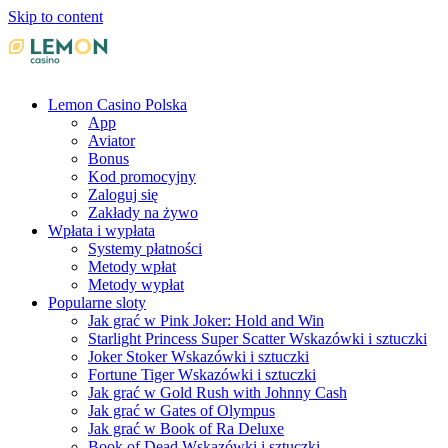
Skip to content
Lemon Casino Polska
App
Aviator
Bonus
Kod promocyjny
Zaloguj się
Zakłady na żywo
Wpłata i wypłata
Systemy płatności
Metody wpłat
Metody wypłat
Popularne sloty
Jak grać w Pink Joker: Hold and Win
Starlight Princess Super Scatter Wskazówki i sztuczki
Joker Stoker Wskazówki i sztuczki
Fortune Tiger Wskazówki i sztuczki
Jak grać w Gold Rush with Johnny Cash
Jak grać w Gates of Olympus
Jak grać w Book of Ra Deluxe
Book of Dead Wskazówki i sztuczki