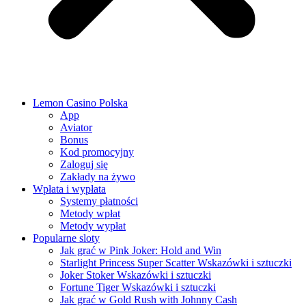
Lemon Casino Polska
App
Aviator
Bonus
Kod promocyjny
Zaloguj się
Zakłady na żywo
Wpłata i wypłata
Systemy płatności
Metody wpłat
Metody wypłat
Popularne sloty
Jak grać w Pink Joker: Hold and Win
Starlight Princess Super Scatter Wskazówki i sztuczki
Joker Stoker Wskazówki i sztuczki
Fortune Tiger Wskazówki i sztuczki
Jak grać w Gold Rush with Johnny Cash