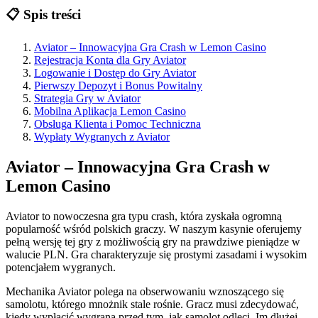
📋 Spis treści
Aviator – Innowacyjna Gra Crash w Lemon Casino
Rejestracja Konta dla Gry Aviator
Logowanie i Dostęp do Gry Aviator
Pierwszy Depozyt i Bonus Powitalny
Strategia Gry w Aviator
Mobilna Aplikacja Lemon Casino
Obsługa Klienta i Pomoc Techniczna
Wypłaty Wygranych z Aviator
Aviator – Innowacyjna Gra Crash w
Lemon Casino
Aviator to nowoczesna gra typu crash, która zyskała ogromną
popularność wśród polskich graczy. W naszym kasynie oferujemy
pełną wersję tej gry z możliwością gry na prawdziwe pieniądze w
walucie PLN. Gra charakteryzuje się prostymi zasadami i wysokim
potencjałem wygranych.
Mechanika Aviator polega na obserwowaniu wznoszącego się
samolotu, którego mnożnik stale rośnie. Gracz musi zdecydować,
kiedy wypłacić wygraną przed tym, jak samolot odleci. Im dłużej