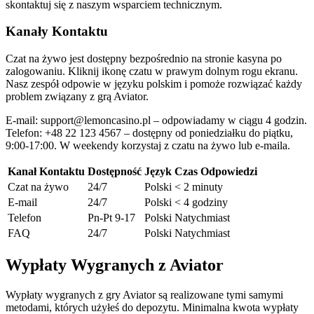
skontaktuj się z naszym wsparciem technicznym.
Kanały Kontaktu
Czat na żywo jest dostępny bezpośrednio na stronie kasyna po
zalogowaniu. Kliknij ikonę czatu w prawym dolnym rogu ekranu.
Nasz zespół odpowie w języku polskim i pomoże rozwiązać każdy
problem związany z grą Aviator.
E-mail:
support@lemoncasino.pl
– odpowiadamy w ciągu 4 godzin.
Telefon: +48 22 123 4567 – dostępny od poniedziałku do piątku,
9:00-17:00. W weekendy korzystaj z czatu na żywo lub e-maila.
Kanał Kontaktu
Dostępność
Język
Czas Odpowiedzi
Czat na żywo
24/7
Polski
< 2 minuty
E-mail
24/7
Polski
< 4 godziny
Telefon
Pn-Pt 9-17
Polski
Natychmiast
FAQ
24/7
Polski
Natychmiast
Wypłaty Wygranych z Aviator
Wypłaty wygranych z gry Aviator są realizowane tymi samymi
metodami, których użyłeś do depozytu. Minimalna kwota wypłaty