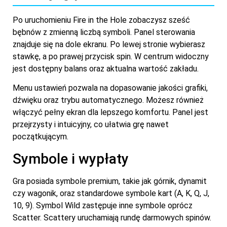
Po uruchomieniu Fire in the Hole zobaczysz sześć
bębnów z zmienną liczbą symboli. Panel sterowania
znajduje się na dole ekranu. Po lewej stronie wybierasz
stawkę, a po prawej przycisk spin. W centrum widoczny
jest dostępny balans oraz aktualna wartość zakładu.
Menu ustawień pozwala na dopasowanie jakości grafiki,
dźwięku oraz trybu automatycznego. Możesz również
włączyć pełny ekran dla lepszego komfortu. Panel jest
przejrzysty i intuicyjny, co ułatwia grę nawet
początkującym.
Symbole i wypłaty
Gra posiada symbole premium, takie jak górnik, dynamit
czy wagonik, oraz standardowe symbole kart (A, K, Q, J,
10, 9). Symbol Wild zastępuje inne symbole oprócz
Scatter. Scattery uruchamiają rundę darmowych spinów.