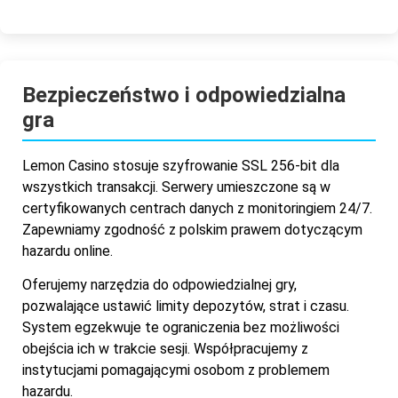
Bezpieczeństwo i odpowiedzialna
gra
Lemon Casino stosuje szyfrowanie SSL 256-bit dla
wszystkich transakcji. Serwery umieszczone są w
certyfikowanych centrach danych z monitoringiem 24/7.
Zapewniamy zgodność z polskim prawem dotyczącym
hazardu online.
Oferujemy narzędzia do odpowiedzialnej gry,
pozwalające ustawić limity depozytów, strat i czasu.
System egzekwuje te ograniczenia bez możliwości
obejścia ich w trakcie sesji. Współpracujemy z
instytucjami pomagającymi osobom z problemem
hazardu.