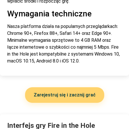
wpłacić środki i rozpocząć grę.
Wymagania techniczne
Nasza platforma działa na popularnych przeglądarkach:
Chrome 90+, Firefox 88+, Safari 14+ oraz Edge 90+.
Minimalne wymagania sprzętowe to 4 GB RAM oraz
łącze internetowe o szybkości co najmniej 5 Mbps. Fire
in the Hole jest kompatybilne z systemami Windows 10,
macOS 10.15, Android 8.0 i iOS 12.0.
Zarejestruj się i zacznij grać
Interfejs gry Fire in the Hole