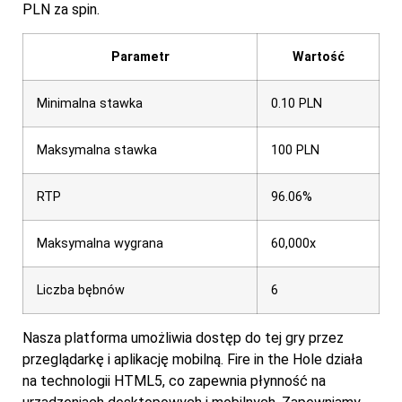
PLN za spin.
Parametr
Wartość
Minimalna stawka
0.10 PLN
Maksymalna stawka
100 PLN
RTP
96.06%
Maksymalna wygrana
60,000x
Liczba bębnów
6
Nasza platforma umożliwia dostęp do tej gry przez
przeglądarkę i aplikację mobilną. Fire in the Hole działa
na technologii HTML5, co zapewnia płynność na