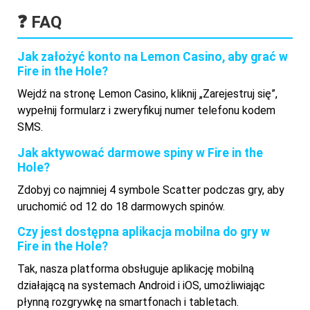
❓ FAQ
Jak założyć konto na Lemon Casino, aby grać w
Fire in the Hole?
Wejdź na stronę Lemon Casino, kliknij „Zarejestruj się”,
wypełnij formularz i zweryfikuj numer telefonu kodem
SMS.
Jak aktywować darmowe spiny w Fire in the
Hole?
Zdobyj co najmniej 4 symbole Scatter podczas gry, aby
uruchomić od 12 do 18 darmowych spinów.
Czy jest dostępna aplikacja mobilna do gry w
Fire in the Hole?
Tak, nasza platforma obsługuje aplikację mobilną
działającą na systemach Android i iOS, umożliwiając
płynną rozgrywkę na smartfonach i tabletach.