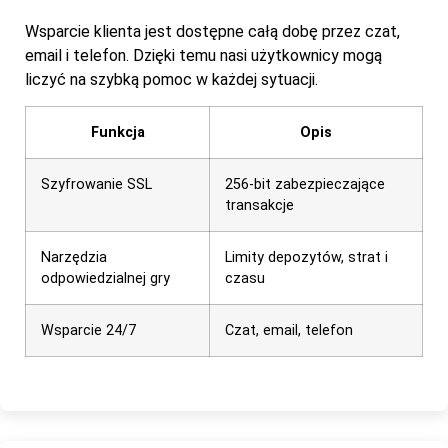
Wsparcie klienta jest dostępne całą dobę przez czat,
email i telefon. Dzięki temu nasi użytkownicy mogą
liczyć na szybką pomoc w każdej sytuacji.
Funkcja
Opis
Szyfrowanie SSL
256-bit zabezpieczające
transakcje
Narzędzia
Limity depozytów, strat i
odpowiedzialnej gry
czasu
Wsparcie 24/7
Czat, email, telefon