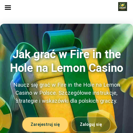
Jak grać w Fire in the
Hole na Lemon Casino
Naucz się grać w Fire in the Hole na Lemon
Casino w Polsce. Szczegółowe instrukcje,
strategie i wskazówki dla polskich graczy.
Zarejestruj się
Zaloguj się