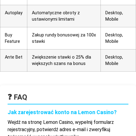
Autoplay
Automatyczne obroty z
Desktop,
ustawionymi limitami
Mobile
Buy
Zakup rundy bonusowej za 100x
Desktop,
Feature
stawki
Mobile
Ante Bet
Zwiększenie stawki o 25% dla
Desktop,
większych szans na bonus
Mobile
❓ FAQ
Jak zarejestrować konto na Lemon Casino?
Wejdź na stronę Lemon Casino, wypełnij formularz
rejestracyjny, potwierdź adres e-mail i zweryfikuj