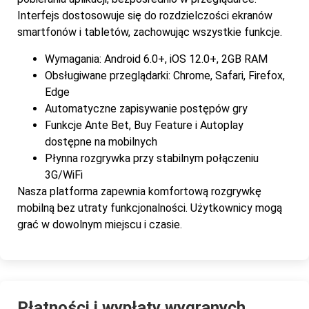
Interfejs dostosowuje się do rozdzielczości ekranów
smartfonów i tabletów, zachowując wszystkie funkcje.
Wymagania: Android 6.0+, iOS 12.0+, 2GB RAM
Obsługiwane przeglądarki: Chrome, Safari, Firefox,
Edge
Automatyczne zapisywanie postępów gry
Funkcje Ante Bet, Buy Feature i Autoplay
dostępne na mobilnych
Płynna rozgrywka przy stabilnym połączeniu
3G/WiFi
Nasza platforma zapewnia komfortową rozgrywkę
mobilną bez utraty funkcjonalności. Użytkownicy mogą
grać w dowolnym miejscu i czasie.
Płatności i wypłaty wygranych