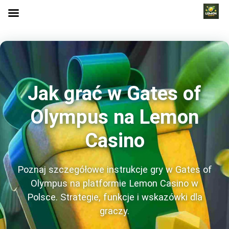
Jak grać w Gates of
Olympus na Lemon
Casino
Poznaj szczegółowe instrukcje gry w Gates of
Olympus na platformie Lemon Casino w
Polsce. Strategie, funkcje i wskazówki dla
graczy.