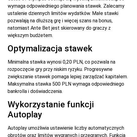
wymaga odpowiedniego planowania stawek. Zalecamy
ustalenie dziennych limitów wydatków. Małe stawki
pozwalają na dłuższą grę i więcej szans na bonus,
natomiast Ante Bet jest skierowany do graczy z
większym budżetem.
Optymalizacja stawek
Minimalna stawka wynosi 0,20 PLN, co pozwala na
rozpoczęcie gry przy niskim ryzyku. Progresywne
zwiększanie stawek pomaga lepiej zarządzać kapitałem.
Maksymalna stawka 500 PLN wymaga odpowiedniego
bankrolla i doświadczenia.
Wykorzystanie funkcji
Autoplay
Autoplay umożliwia ustawienie liczby automatycznych
obrotów oraz limitów wygranych i przegranych. Funkcja