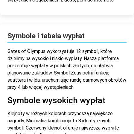
Symbole i tabela wypłat
Gates of Olympus wykorzystuje 12 symboli, które
dzielimy na wysokie i niskie wypłaty. Nasza platforma
prezentuje wypłaty w polskich złotych, co ułatwia
planowanie zakładów. Symbol Zeus pełni funkcję
scattera i wilda, uruchamiając rundę darmowych obrotów
przy 4 lub więcej wystąpieniach.
Symbole wysokich wypłat
Klejnoty w różnych kolorach przynoszą największe
nagrody. Minimalna kombinacja to 8 identycznych
symboli. Czerwony klejnot oferuje najwyższą wypłatę