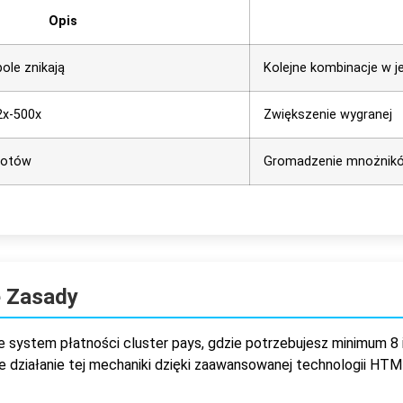
Opis
le znikają
Kolejne kombinacje w j
2x-500x
Zwiększenie wygranej
rotów
Gromadzenie mnożnik
e Zasady
je system płatności cluster pays, gdzie potrzebujesz minimum 
e działanie tej mechaniki dzięki zaawansowanej technologii HTM