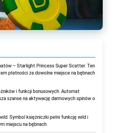
atów – Starlight Princess Super Scatter. Ten
tem płatności za dowolne miejsce na bębnach
ożników i funkcji bonusowych. Automat
ksza szanse na aktywację darmowych spinów o
ld. Symbol księżniczki pełni funkcję wild i
ym miejscu na bębnach.