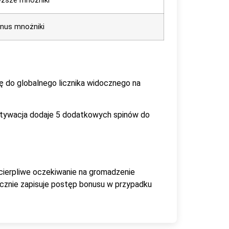
ższe mnożniki
nus mnożniki
ę do globalnego licznika widocznego na
ktywacja dodaje 5 dodatkowych spinów do
cierpliwe oczekiwanie na gromadzenie
cznie zapisuje postęp bonusu w przypadku