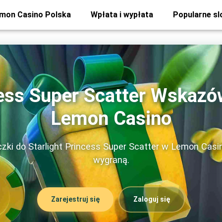
mon Casino Polska
Wpłata i wypłata
Popularne sl
cess Super Scatter Wskazów
Lemon Casino
zki do Starlight Princess Super Scatter w Lemon Cas
wygraną.
Zarejestruj się
Zaloguj się