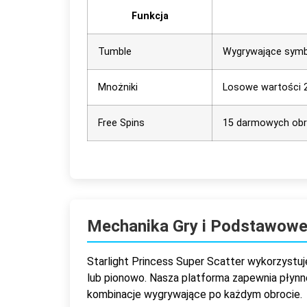
Funkcja
Tumble
Wygrywające symbo
Mnożniki
Losowe wartości 
Free Spins
15 darmowych ob
Mechanika Gry i Podstawow
Starlight Princess Super Scatter wykorzystu
lub pionowo. Nasza platforma zapewnia płynn
kombinacje wygrywające po każdym obrocie.