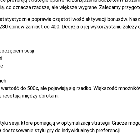
ią, co oznacza rzadsze, ale większe wygrane. Zalecamy przygoto
 statystycznie poprawia częstotliwość aktywacji bonusów. Nasz
 280 spinów zamiast co 400. Decyzja o jej wykorzystaniu zależy od
poczęciem sesji
i
ze
ach
artość do 500x, ale pojawiają się rzadko. Większość mnożników
e resetują między obrotami.
i sesji, które pomagają w optymalizacji strategii. Gracze mogą 
dostosowanie stylu gry do indywidualnych preferencji.