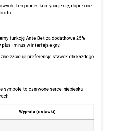
owych. Ten proces kontynuuje się, dopóki nie
brotu.
ujemy funkcję Ante Bet za dodatkowe 25%
us i minus w interfejsie gry.
nie zapisuje preferencje stawek dla każdego
ce symbole to czerwone serce, niebieska
rach.
Wypłata (x stawki)