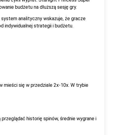
wanie budżetu na dłuższą sesję gry.
 system analityczny wskazuje, że gracze
 indywidualnej strategii i budżetu.
 mieści się w przedziale 2x-10x. W trybie
przeglądać historię spinów, średnie wygrane i