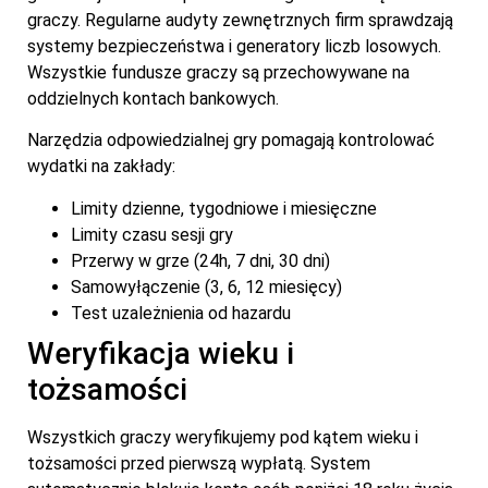
graczy. Regularne audyty zewnętrznych firm sprawdzają
systemy bezpieczeństwa i generatory liczb losowych.
Wszystkie fundusze graczy są przechowywane na
oddzielnych kontach bankowych.
Narzędzia odpowiedzialnej gry pomagają kontrolować
wydatki na zakłady:
Limity dzienne, tygodniowe i miesięczne
Limity czasu sesji gry
Przerwy w grze (24h, 7 dni, 30 dni)
Samowyłączenie (3, 6, 12 miesięcy)
Test uzależnienia od hazardu
Weryfikacja wieku i
tożsamości
Wszystkich graczy weryfikujemy pod kątem wieku i
tożsamości przed pierwszą wypłatą. System