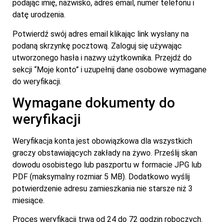
podając imię, nazwisko, adres email, numer telefonu i
datę urodzenia.
Potwierdź swój adres email klikając link wysłany na
podaną skrzynkę pocztową. Zaloguj się używając
utworzonego hasła i nazwy użytkownika. Przejdź do
sekcji “Moje konto” i uzupełnij dane osobowe wymagane
do weryfikacji.
Wymagane dokumenty do
weryfikacji
Weryfikacja konta jest obowiązkowa dla wszystkich
graczy obstawiających zakłady na żywo. Prześlij skan
dowodu osobistego lub paszportu w formacie JPG lub
PDF (maksymalny rozmiar 5 MB). Dodatkowo wyślij
potwierdzenie adresu zamieszkania nie starsze niż 3
miesiące.
Proces weryfikacji trwa od 24 do 72 godzin roboczych.