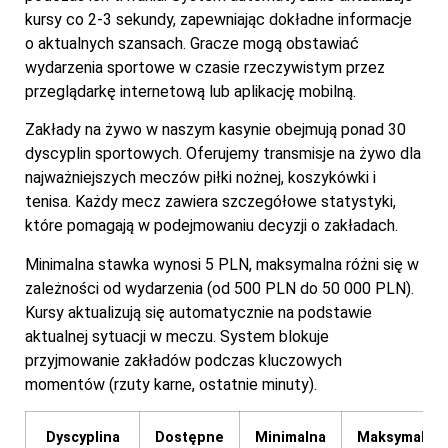
kursy co 2-3 sekundy, zapewniając dokładne informacje
o aktualnych szansach. Gracze mogą obstawiać
wydarzenia sportowe w czasie rzeczywistym przez
przeglądarkę internetową lub aplikację mobilną.
Zakłady na żywo w naszym kasynie obejmują ponad 30
dyscyplin sportowych. Oferujemy transmisje na żywo dla
najważniejszych meczów piłki nożnej, koszykówki i
tenisa. Każdy mecz zawiera szczegółowe statystyki,
które pomagają w podejmowaniu decyzji o zakładach.
Minimalna stawka wynosi 5 PLN, maksymalna różni się w
zależności od wydarzenia (od 500 PLN do 50 000 PLN).
Kursy aktualizują się automatycznie na podstawie
aktualnej sytuacji w meczu. System blokuje
przyjmowanie zakładów podczas kluczowych
momentów (rzuty karne, ostatnie minuty).
Dyscyplina
Dostępne
Minimalna
Maksymalna