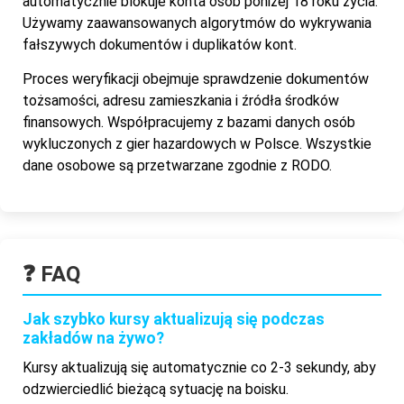
automatycznie blokuje konta osób poniżej 18 roku życia.
Używamy zaawansowanych algorytmów do wykrywania
fałszywych dokumentów i duplikatów kont.
Proces weryfikacji obejmuje sprawdzenie dokumentów
tożsamości, adresu zamieszkania i źródła środków
finansowych. Współpracujemy z bazami danych osób
wykluczonych z gier hazardowych w Polsce. Wszystkie
dane osobowe są przetwarzane zgodnie z RODO.
❓ FAQ
Jak szybko kursy aktualizują się podczas
zakładów na żywo?
Kursy aktualizują się automatycznie co 2-3 sekundy, aby
odzwierciedlić bieżącą sytuację na boisku.