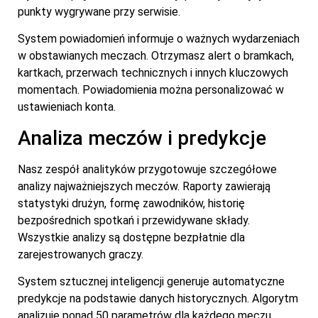
punkty wygrywane przy serwisie.
System powiadomień informuje o ważnych wydarzeniach
w obstawianych meczach. Otrzymasz alert o bramkach,
kartkach, przerwach technicznych i innych kluczowych
momentach. Powiadomienia można personalizować w
ustawieniach konta.
Analiza meczów i predykcje
Nasz zespół analityków przygotowuje szczegółowe
analizy najważniejszych meczów. Raporty zawierają
statystyki drużyn, formę zawodników, historię
bezpośrednich spotkań i przewidywane składy.
Wszystkie analizy są dostępne bezpłatnie dla
zarejestrowanych graczy.
System sztucznej inteligencji generuje automatyczne
predykcje na podstawie danych historycznych. Algorytm
analizuje ponad 50 parametrów dla każdego meczu,