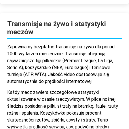
Transmisje na żywo i statystyki
meczów
Zapewniamy bezpłatne transmisje na żywo dla ponad
1000 wydarzeń miesięcznie. Transmisje obejmują
najważniejsze ligi piłkarskie (Premier League, La Liga,
Serie A), koszykarskie (NBA, Euroleague) i tenisowe
turnieje (ATP, WTA). Jakość video dostosowuje się
automatycznie do prędkości internetowej.
Każdy mecz zawiera szczegółowe statystyki
aktualizowane w czasie rzeczywistym. W piłce nożnej
śledzisz posiadanie piłki, strzały na bramkę, faule, rzuty
rożne i spalenia. Koszykówka pokazuje procent
skuteczności rzutów, zbiórki, asysty i straty. Tenis
wyświetla prędkość serwisu, asy, podwójne błędy i