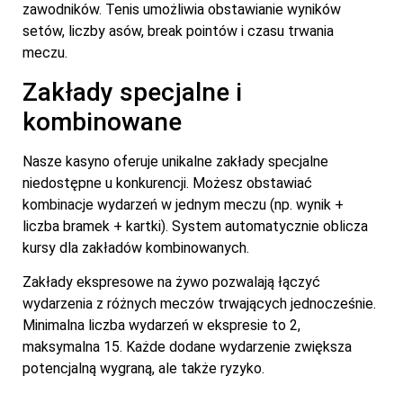
zawodników. Tenis umożliwia obstawianie wyników
setów, liczby asów, break pointów i czasu trwania
meczu.
Zakłady specjalne i
kombinowane
Nasze kasyno oferuje unikalne zakłady specjalne
niedostępne u konkurencji. Możesz obstawiać
kombinacje wydarzeń w jednym meczu (np. wynik +
liczba bramek + kartki). System automatycznie oblicza
kursy dla zakładów kombinowanych.
Zakłady ekspresowe na żywo pozwalają łączyć
wydarzenia z różnych meczów trwających jednocześnie.
Minimalna liczba wydarzeń w ekspresie to 2,
maksymalna 15. Każde dodane wydarzenie zwiększa
potencjalną wygraną, ale także ryzyko.