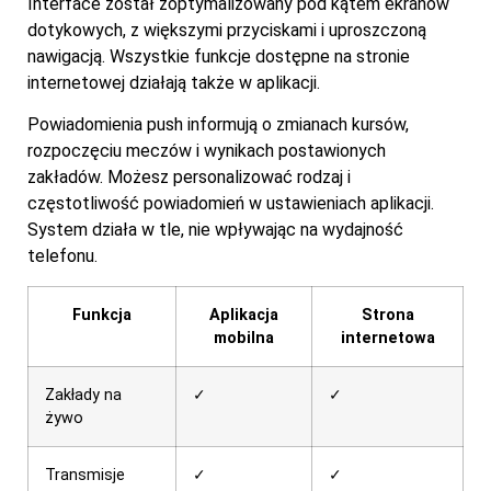
Interface został zoptymalizowany pod kątem ekranów
dotykowych, z większymi przyciskami i uproszczoną
nawigacją. Wszystkie funkcje dostępne na stronie
internetowej działają także w aplikacji.
Powiadomienia push informują o zmianach kursów,
rozpoczęciu meczów i wynikach postawionych
zakładów. Możesz personalizować rodzaj i
częstotliwość powiadomień w ustawieniach aplikacji.
System działa w tle, nie wpływając na wydajność
telefonu.
Funkcja
Aplikacja
Strona
mobilna
internetowa
Zakłady na
✓
✓
żywo
Transmisje
✓
✓