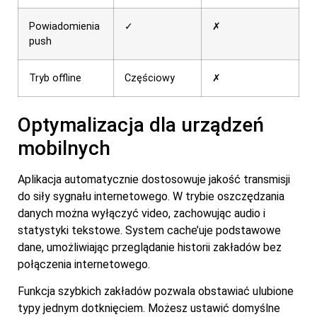
Powiadomienia
✓
✗
push
Tryb offline
Częściowy
✗
Optymalizacja dla urządzeń
mobilnych
Aplikacja automatycznie dostosowuje jakość transmisji
do siły sygnału internetowego. W trybie oszczędzania
danych można wyłączyć video, zachowując audio i
statystyki tekstowe. System cache’uje podstawowe
dane, umożliwiając przeglądanie historii zakładów bez
połączenia internetowego.
Funkcja szybkich zakładów pozwala obstawiać ulubione
typy jednym dotknięciem. Możesz ustawić domyślne