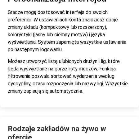
Gracze mogą dostosować interfejs do swoich
preferencji. W ustawieniach konta znajdziesz opcje
zmiany układu (kompaktowy lub rozszerzony),
kolorystyki (jasny lub ciemny motyw) i języka
wyświetlania. System zapamięta wszystkie ustawienia
po następnym logowaniu.
Możesz utworzyć listę ulubionych drużyn i lig, które
będą wyświetlane na górze listy meczów. Funkcja
filtrowania pozwala sortować wydarzenia według
dyscypliny, czasu rozpoczęcia lub nazwy ligi. Wszystkie
zmiany zapisują się automatycznie.
Rodzaje zakładów na żywo w
ofercie